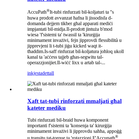
®
AccuPath
It-tubi rinfurzati bil-koljaturi ta ''s
huwa prodott avvanzat ħafna li jissodisfa d-
domanda dejjem tikber għal apparati mediċi
impjantati bil-midja.Il-prodott jintuża b'mod
wiesa 'f'sistemi ta' twassil ta 'kirurġija
minimament invażivi, fejn jipprovdi flessibilità u
jipprevjeni li t-tubi jiġu kicked waqt it-
tħaddim.Is-saff rinfurzat bil-koljatura joħloq ukoll
kanal ta 'aċċess tajjeb għas-segwitu tal-
operazzjonijiet.Il-wiċċ lixx u artab tal-...
inkjesta
dettall
Xaft tat-tubi rinforzati mmaljati għal
kateter mediku
Tubi rinfurzati bil-braid huwa komponent
importanti f'sistemi ta 'konsenja ta' kirurġija
minimament invażivi li jipprovdu saħħa, appoġġ
®
u transitu tat-torque ta 'rotazzjoni.F'Accupath
,