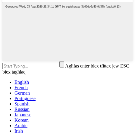
Agħfas enter biex tfittex jew ESC
biex tagħlaq
English
French
German
Portuguese
Spanish
Russian
Japanese
Korean
Arabic
Irish