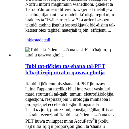
Noffru inforri magħmulin waħedhom, ġkieket ta
'barra b'durometri differenti, wajer tal-metall jew
tal-fibra, djamant jew mudelli ta' nisġa regolari, u
braiders ta '16-il carrier jew 32-carrier.L-esperti
tekniċi tagħna jistgħu jappoġġjawk bid-disinn tal-
kateter biex tagħżel materjali tajbin, effiċjenti ...
inkjesta
dettall
Tubi tat-tiċkien tas-sħana tal-PET
b'ħajt irqiq utral u qawwa għolja
It-tubi li jiċkienu bis-sħana tal-PET jintużaw
ħafna f'apparat mediku bħal intervent vaskulari,
mard strutturali tal-qalb, tumuri, elettrofiżjoloġija,
diġestjoni, respirazzjoni u uroloġija minħabba l-
proprjetajiet eċċellenti tiegħu fl-oqsma ta
'insulazzjoni, protezzjoni, ebusija, siġillar, iffissar
u strain. eżenzjoni.It-tubi tat-tiċkien tas-sħana tal-
®
PET huwa żviluppat minn AccuPath
li jkollu
ħajt ultra-rqiq u proporzjon għoli ta 'sħana li