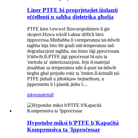
Liner PTFE bi proprjetajiet iżolanti
eċċellenti u saħħa dieletrika għolja
PTFE kien l-ewwel fluworopolimeru li ġie
skopert.Huwa wkoll l-aktar diffiċli biex
tipproċessa.Minħabba li t-temperatura tat-tidwib
tagħha hija biss ftit gradi mit-temperatura tad-
degradazzjoni tagħha, ma tistax tiġi pproċessata
b'tidwib.Il-PTFE jiġi pproċessat bl-użu ta
'metodu ta' sinterizzazzjoni, fejn il-materjal
jissaħħan sa temperatura taħt il-punt tat-tidwib
tiegħu għal perjodu estiż ta 'żmien.Il-kristalli tal-
PTFE jinħall u jillokkjaw bejniethom, u
jippermettu li l-plastik jieħu l-...
inkjesta
dettall
Hypotube miksi b'PTFE b'Kapaċità
Komprensiva ta 'Ipproċessar