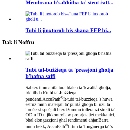
Membrana b'saħħitha ta' stent ċatt...
Tubi li jinxtorob bis-sħana FEP bi...
Dak li Noffru
Tubi tal-bużżieqa ta 'pressjoni għolja
b'ħafna saffi
Sabiex timmanifattura blalen ta 'kwalità għolja,
trid tibda b'tubi tal-bużżieqa
®
pendenti.AccuPath
It-tubi tal-bużżieqa 's huwa
estruż minn materjali ta' purità għolja bl-użu ta
'proċessi speċjali biex iżommu tolleranzi stretti ta'
OD u ID u jikkontrollaw proprjetajiet mekkaniċi,
bħal elongazzjoni għal rendimenti aħjar.Barra
®
minn hekk, AccuPath
It-tim ta 'l-inġinerija ta' 's