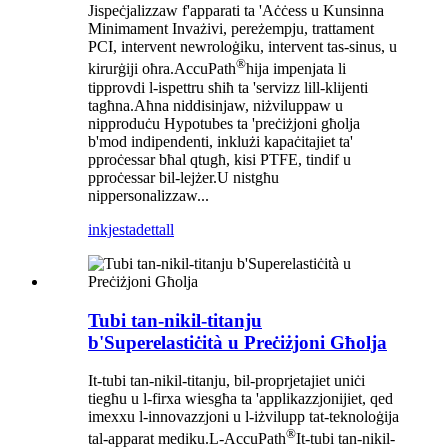
Jispeċjalizzaw f'apparati ta 'Aċċess u Kunsinna
Minimament Invażivi, pereżempju, trattament
PCI, intervent newroloġiku, intervent tas-sinus, u
®
kirurġiji oħra.AccuPath
hija impenjata li
tipprovdi l-ispettru sħiħ ta 'servizz lill-klijenti
tagħna.Aħna niddisinjaw, niżviluppaw u
nipproduċu Hypotubes ta 'preċiżjoni għolja
b'mod indipendenti, inklużi kapaċitajiet ta'
pproċessar bħal qtugħ, kisi PTFE, tindif u
pproċessar bil-lejżer.U nistgħu
nippersonalizzaw...
inkjesta
dettall
Tubi tan-nikil-titanju
b'Superelastiċità u Preċiżjoni Għolja
It-tubi tan-nikil-titanju, bil-proprjetajiet uniċi
tiegħu u l-firxa wiesgħa ta 'applikazzjonijiet, qed
imexxu l-innovazzjoni u l-iżvilupp tat-teknoloġija
®
tal-apparat mediku.L-AccuPath
It-tubi tan-nikil-