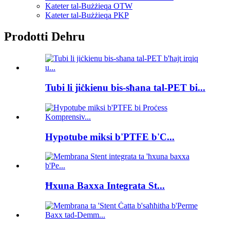
Kateter tal-Bużżieqa OTW
Kateter tal-Bużżieqa PKP
Prodotti Dehru
Tubi li jiċkienu bis-sħana tal-PET bi...
Hypotube miksi b'PTFE b'C...
Ħxuna Baxxa Integrata St...