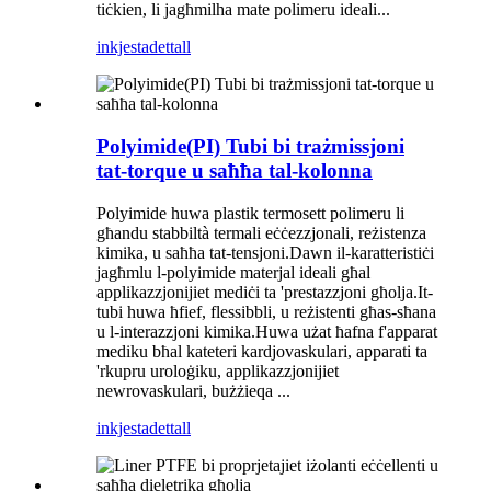
tiċkien, li jagħmilha mate polimeru ideali...
inkjesta
dettall
Polyimide(PI) Tubi bi trażmissjoni
tat-torque u saħħa tal-kolonna
Polyimide huwa plastik termosett polimeru li
għandu stabbiltà termali eċċezzjonali, reżistenza
kimika, u saħħa tat-tensjoni.Dawn il-karatteristiċi
jagħmlu l-polyimide materjal ideali għal
applikazzjonijiet mediċi ta 'prestazzjoni għolja.It-
tubi huwa ħfief, flessibbli, u reżistenti għas-sħana
u l-interazzjoni kimika.Huwa użat ħafna f'apparat
mediku bħal kateteri kardjovaskulari, apparati ta
'rkupru uroloġiku, applikazzjonijiet
newrovaskulari, bużżieqa ...
inkjesta
dettall