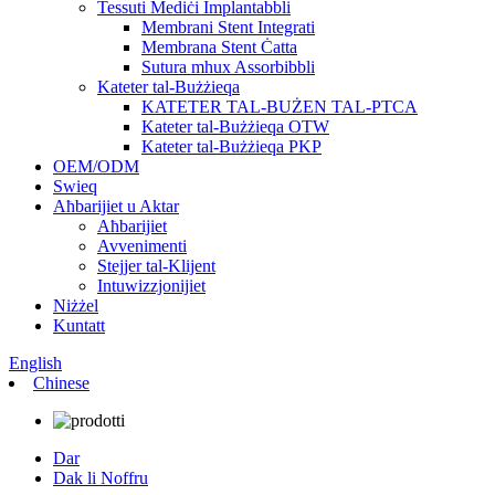
Tessuti Mediċi Implantabbli
Membrani Stent Integrati
Membrana Stent Ċatta
Sutura mhux Assorbibbli
Kateter tal-Bużżieqa
KATETER TAL-BUŻEN TAL-PTCA
Kateter tal-Bużżieqa OTW
Kateter tal-Bużżieqa PKP
OEM/ODM
Swieq
Aħbarijiet u Aktar
Aħbarijiet
Avvenimenti
Stejjer tal-Klijent
Intuwizzjonijiet
Niżżel
Kuntatt
English
Chinese
Dar
Dak li Noffru