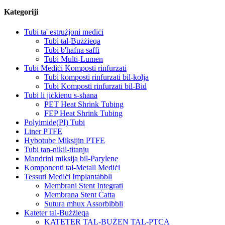
Kategoriji
Tubi ta' estrużjoni mediċi
Tubi tal-Bużżieqa
Tubi b'ħafna saffi
Tubi Multi-Lumen
Tubi Mediċi Komposti rinfurzati
Tubi komposti rinfurzati bil-kolja
Tubi Komposti rinfurzati bil-Bid
Tubi li jiċkienu s-sħana
PET Heat Shrink Tubing
FEP Heat Shrink Tubing
Polyimide(PI) Tubi
Liner PTFE
Hybotube Miksijin PTFE
Tubi tan-nikil-titanju
Mandrini miksija bil-Parylene
Komponenti tal-Metall Mediċi
Tessuti Mediċi Implantabbli
Membrani Stent Integrati
Membrana Stent Ċatta
Sutura mhux Assorbibbli
Kateter tal-Bużżieqa
KATETER TAL-BUŻEN TAL-PTCA