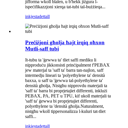
jifforma wkoll blalen, u b'hekk jiżgura l-
ispeċifikazzjoni xierqa tat-tubi tal-bużżieqa...
inkjesta
dettall
Preċiżjoni għolja ħajt irqiq oħxon
Mutli-saff tubi
It-tubu ta 'ġewwa ta' tliet saffi mediku li
nipproduċu jikkonsisti prinċipalment f'PEBAX
jew materjal ta 'saff ta' barra tan-najlon, saff
intermedju lineari ta 'polyethylene ta' densità
baxxa, u saff ta 'ġewwa tal-polyethylene ta'
densità għolja, Nistgħu nipprovdu materjali ta
'saff ta' barra bi proprjetajiet differenti, inklużi
PEBAX, PA, PET u TPU, kif ukoll materjali ta
'saff ta' ġewwa bi proprjetajiet differenti,
polyethylene ta 'densità għolja.Naturalment,
nistgħu wkoll tippersonalizza l-kuluri tat-tliet
saffi...
inkjesta
dettall