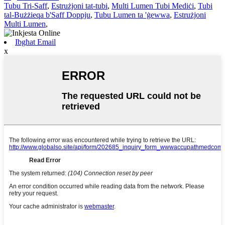
Tubu Tri-Saff
,
Estrużjoni tat-tubi
,
Multi Lumen Tubi Mediċi
,
Tubi
tal-Bużżieqa b'Saff Doppju
,
Tubu Lumen ta 'ġewwa
,
Estrużjoni
Multi Lumen
,
Ibgħat Email
x