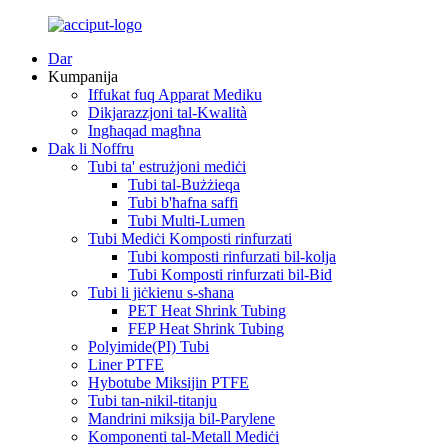
Dar
Kumpanija
Iffukat fuq Apparat Mediku
Dikjarazzjoni tal-Kwalità
Ingħaqad magħna
Dak li Noffru
Tubi ta' estrużjoni mediċi
Tubi tal-Bużżieqa
Tubi b'ħafna saffi
Tubi Multi-Lumen
Tubi Mediċi Komposti rinfurzati
Tubi komposti rinfurzati bil-kolja
Tubi Komposti rinfurzati bil-Bid
Tubi li jiċkienu s-sħana
PET Heat Shrink Tubing
FEP Heat Shrink Tubing
Polyimide(PI) Tubi
Liner PTFE
Hybotube Miksijin PTFE
Tubi tan-nikil-titanju
Mandrini miksija bil-Parylene
Komponenti tal-Metall Mediċi