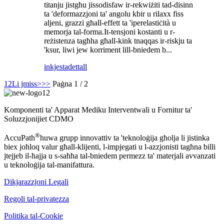
titanju jistgħu jissodisfaw ir-rekwiżiti tad-disinn
ta 'deformazzjoni ta' angolu kbir u rilaxx fiss
aljeni, grazzi għall-effett ta 'iperelastiċità u
memorja tal-forma.It-tensjoni kostanti u r-
reżistenza tagħha għall-kink tnaqqas ir-riskju ta
'ksur, liwi jew korriment lill-bniedem b...
inkjesta
dettall
1
2
Li jmiss>
>>
Paġna 1 / 2
Komponenti ta' Apparat Mediku Interventwali u Fornitur ta'
Soluzzjonijiet CDMO
®
AccuPath
huwa grupp innovattiv ta 'teknoloġija għolja li jistinka
biex joħloq valur għall-klijenti, l-impjegati u l-azzjonisti tagħna billi
jtejjeb il-ħajja u s-saħħa tal-bniedem permezz ta' materjali avvanzati
u teknoloġija tal-manifattura.
Dikjarazzjoni Legali
Regoli tal-privatezza
Politika tal-Cookie