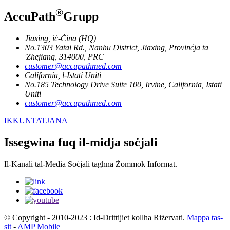
®
AccuPath
Grupp
Jiaxing, iċ-Ċina (HQ)
No.1303 Yatai Rd., Nanhu District, Jiaxing, Provinċja ta
'Zhejiang, 314000, PRC
customer@accupathmed.com
California, l-Istati Uniti
No.185 Technology Drive Suite 100, Irvine, California, Istati
Uniti
customer@accupathmed.com
IKKUNTATJANA
Issegwina fuq il-midja soċjali
Il-Kanali tal-Media Soċjali tagħna Żommok Informat.
© Copyright - 2010-2023 : Id-Drittijiet kollha Riżervati.
Mappa tas-
sit
-
AMP Mobile