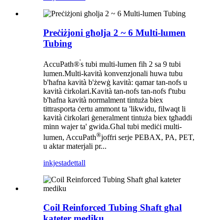
Preċiżjoni għolja 2 ~ 6 Multi-lumen
Tubing
'
AccuPath®
s tubi multi-lumen fih 2 sa 9 tubi
lumen.Multi-kavità konvenzjonali huwa tubu
b'ħafna kavità b'żewġ kavità: qamar tan-nofs u
kavità ċirkolari.Kavità tan-nofs tan-nofs f'tubu
b'ħafna kavità normalment tintuża biex
tittrasporta ċertu ammont ta 'likwidu, filwaqt li
kavità ċirkolari ġeneralment tintuża biex tgħaddi
minn wajer ta' gwida.Għal tubi mediċi multi-
®
lumen, AccuPath
joffri serje PEBAX, PA, PET,
u aktar materjali pr...
inkjesta
dettall
Coil Reinforced Tubing Shaft għal
kateter mediku